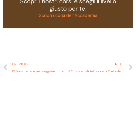
Scopri i nostri corsi e scegli il livello
giusto per te.
Scopri i corsi dell’Accademia
PREVIOUS
NEXT
10 frasi italiane per viaggiare in Italia: una guida pratica
Il Giudicato di Arborea e la Carta de Logu: quando la Sardegna aveva le sue leggi